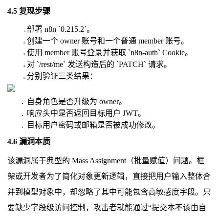
4.5 复现步骤
部署 n8n `0.215.2`。
创建一个 owner 账号和一个普通 member 账号。
使用 member 账号登录并获取 `n8n-auth` Cookie。
对 `/rest/me` 发送构造后的 `PATCH` 请求。
分别验证三类结果：
自身角色是否升级为 owner。
响应头中是否返回目标用户 JWT。
目标用户密码或邮箱是否被成功修改。
4.6 漏洞本质
该漏洞属于典型的 Mass Assignment（批量赋值）问题。框
架或开发者为了简化对象更新逻辑，直接把用户输入整体合
并到模型对象中，却忽略了其中可能包含高敏感度字段。只
要缺少字段级访问控制，攻击者就能通过“提交本不该由自